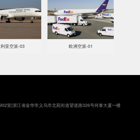
利亚空派-03
欧洲空派-01
902室|浙江省金华市义乌市北苑街道望道路326号何泰大厦一楼