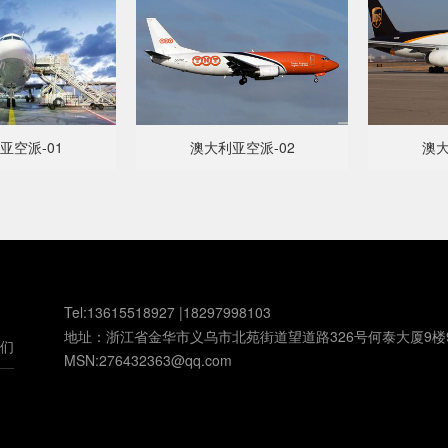
亚空派-01
澳大利亚空派-02
澳大
Tel:13615518927 |18297998103
地址：浙江省金华市义乌市北苑街道望道路326号何泰大厦9楼
们
MSN:276432363@qq.com