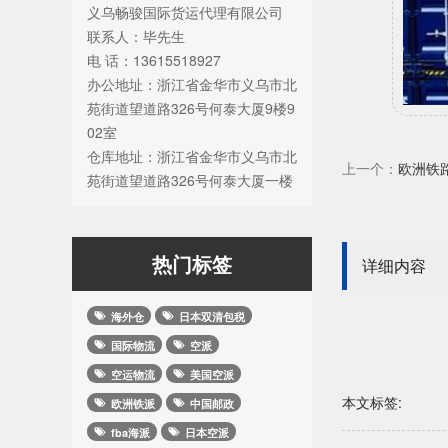
义乌畅骏国际货运代理有限公司
联系人：毕先生
电 话：13615518927
办公地址：浙江省金华市义乌市北
苑街道望道路326号何泰大厦9楼9
02室
仓库地址：浙江省金华市义乌市北
上一个：
欧洲铁路
苑街道望道路326号何泰大厦一楼
热门标签
详细内容
海外仓
日本双清包税
国际物流
空派
空运物流
美国空派
本文标签:
欧洲铁派
中国邮政
fba海派
日本空派