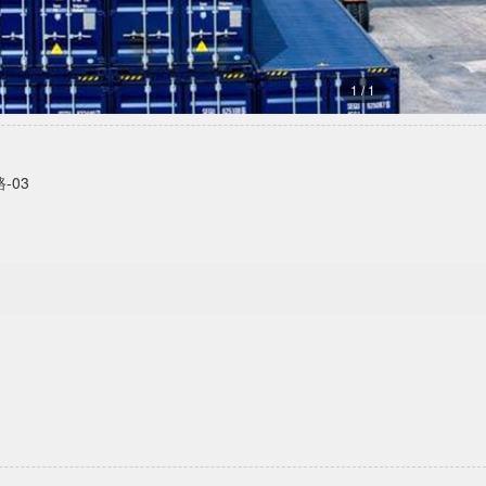
1
/
1
-03