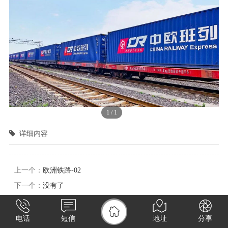
1
/
1
详细内容
上一个：
欧洲铁路-02
下一个：
没有了
电话
短信
地址
分享