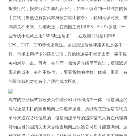
报关行的，报关行实力和配合不行，如果不慎遇到一些冲货的棘
手货物（当然也有货代本身收货就比较杂），轻则延误时效，重
则清关不出来。后端派送，在美国主要用UPS、FedEx派送（一
些专线小包就是用USPS派送居多），在欧洲可能是用DHL、
UPS、TNT、DPD等快递派送。这些渠道价格和服务也是各不一
样。市场上用得多的还是UPS，其他快递要不就是太贵，要不服
务相对差一点。再者，在前面一篇海运介绍里面说过，后端派送
渠道的成本，有的不好估计，要看货物的件数、体积、重量，有
的渠道就相对会有个合理的成本区间。
现在的空派模式就改变为代理公司订舱和清关一体。但是物流的
尾程还是由目的国当地商业快递来派送。所以现在空运是有物流
单号来追踪货物信息的，但是物流单号的追踪信息只有在代理将
货物由目的国清关出来交给当地商业快递公司后才能查询到。这