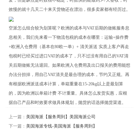
爱，但是缺点是时效很不稳定，时效快的能做到5-7天签收，时
效慢的就十几天二十来天货物还在漂泊，很多卖家都有经历过。
空派怎么组合较为划算呢？欧洲的成本与VAT后期的做账服务息
息相关，我们先来看一下物流包税的成本在哪里：运输+操作费
+欧洲入仓费用（基本在80欧一单）+ 清关派送 实质上客户再走
包税时已经买过进口VAT的成本了，只不过没有用自己的VAT清
关后期做账无法退回。如果欧洲入仓费用及出口报关的费用能想
办法分担掉，用自己VAT清关是最合理的成本，节约又正规。再
有根据欧洲派送成本计算，单箱重量在15-20kg以上是最划算
的，因为欧洲以单箱计费 不计重量。具体怎么发货实惠，应根
据自己产品和时效要求做具体规划，抛货的话选择抛货渠道。
上一篇：
美国海派【服务周到】美国海派公司
下一篇：
美国海派专线-美国海派【服务周到】