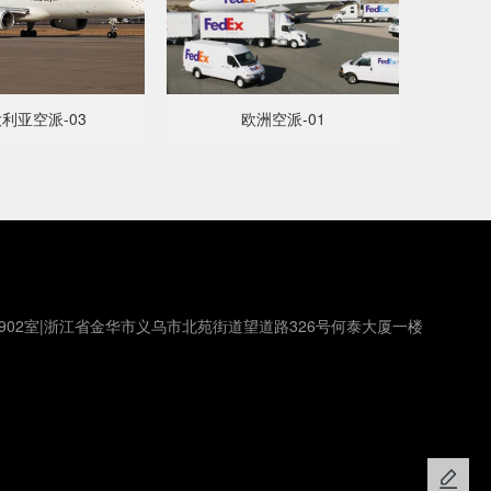
利亚空派-03
欧洲空派-01
902室|浙江省金华市义乌市北苑街道望道路326号何泰大厦一楼