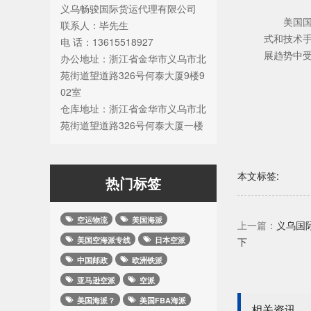
义乌畅骏国际货运代理有限公司
美国
联系人：毕先生
式和技术
电 话：13615518927
展趋势中
办公地址：浙江省金华市义乌市北
苑街道望道路326号何泰大厦9楼9
02室
仓库地址：浙江省金华市义乌市北
苑街道望道路326号何泰大厦一楼
本文标签:
热门标签
空运物流
美国海派
上一篇：
义乌国
美国空海派专线
日本空派
下
中国邮政
欧洲铁派
亚马逊空派
空派
美国海派？
美国FBA海派
相关资讯