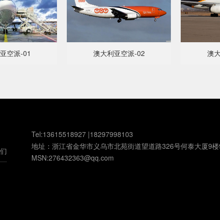
亚空派-01
澳大利亚空派-02
澳大
Tel:13615518927 |18297998103
地址：浙江省金华市义乌市北苑街道望道路326号何泰大厦9楼
们
MSN:276432363@qq.com