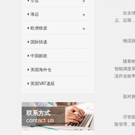
+
空运
+
海运
在全
义。近期
+
欧洲铁派
国际快递
物流
中国邮政
随着
美国海外仓
智能调度
流作业效
英国VAT递延
面对
联系方式
尽管
contact us
险管理，