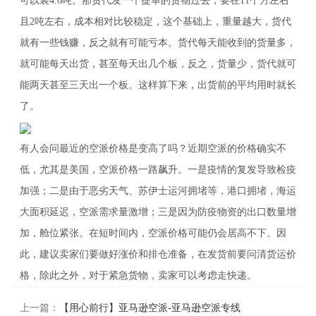
可以装4.6吨。那货代发一个提单的货物过去，要在11个方左右
且2吨左右，成本相对比较稳定，这个基础上，重量越大，货代
就有一些钱赚，反之就有可能亏本。货代每天能收到的货量多，
就可能每天出货，甚至每天出几个板，反之，货量少，货代就可
能两天甚至三天出一个板。这样算下来，出货前的平均用时就长
了。
有人会问最近的空派价格是变高了吗？近期空派的价格确实不
低，尤其是美国，空派价格一路飙升。一是疫情的复发导致检疫
加强；二是由于恶劣天气、苏伊士运河拥堵等，港口拥堵，海运
大面积延迟，空派需求量激增；三是因为防疫物资的出口数量增
加，舱位紧张。在短时间内，空派价格可能仍会居高不下。因
此，建议卖家们要做好涨价和排仓准备，在发货前要问清货运价
格，除此之外，对于紧急货物，卖家可以考虑走快递。
上一篇：
【用心前行】亚马逊空派-亚马逊空派专线