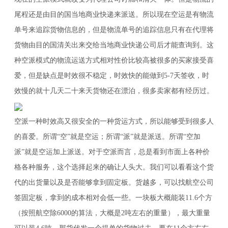
尾程还是由目的国当地商业快递来派送。所以现在空运是有物流
单号来追踪货物信息的，但是物流单号的追踪信息只有在代理将
货物由目的国清关出来交给当地商业快递公司后才能查询到。这
种空派模式的物流运送方式相对性价比较高被很多的买家接受喜
爱，但是缺点是时效很不稳定，时效快的能做到5-7天签收，时
效慢的就十几天二十来天货物还在漂泊，很多卖家都有经历过。
空派一种时效高又很安全的一种货运方式，所以能够受到很多人
的喜爱。所谓“空”就是空运；所谓“派”就是派送。所谓“空加
派”就是空运加上派送。对于空派而言，总是看到市面上各种价
格各种服务，这个选择起来的确让人头大。我们可以看看这个货
代的出货量以及是否能够拿到固定板。货越多，可以找航空公司
签固定板，拿到的成本相对会低一些。一块板大概能装11.6个方
（按照航空除6000的算法，大概是2吨左右的重量），最大重量