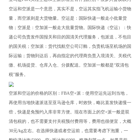
空运和空派是一个意思，其实不是，空运其实指飞机运输小货物
量，而空派则是大货物量。空运是：国际快递一般走小批量货
物；空派是：空加派一般走大批量货物。国际快递（空运）：快
递公司负责发件国报关和目的国清关代理服务，包派送，不包目
的国关税；空加派：货代找航空公司订舱，负责机场至机场的国
际运输；货物到达后，再由指定的代理商负责入境清关、关税代
缴、机场提货、仓库入仓、分拨配送。空加派一般都是“双清包
税”服务。
空派和空运的价格的区别：FBA空+派：使用空运先运到当地，
再使用当地快递派送至亚马逊仓库，时效快，略比直发快递慢一
些，快递是免预约入库非常方便。现在市面上的空+派一般是双
清包税的，也不需要支付关税预付费用等，费用也很便宜，大概
30元/kg左右。在选择快递或者空运前，也需要考虑下泡重，一