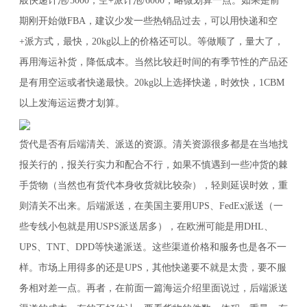
般快递计泡/5000，空+派计泡/6000，略微划算一点。如果是前
期刚开始做FBA，建议少发一些热销品过去，可以用快递和空
+派方式，最快，20kg以上的价格还可以。等做顺了，量大了，
再用海运补货，降低成本。当然比较赶时间的有季节性的产品还
是有用空运或者快递最快。20kg以上选择快递，时效快，1CBM
以上发海运运费才划算。
货代是否有后端清关、派送的资源。清关资源很多都是在当地找
报关行的，报关行实力和配合不行，如果不慎遇到一些冲货的棘
手货物（当然也有货代本身收货就比较杂），轻则延误时效，重
则清关不出来。后端派送，在美国主要用UPS、FedEx派送（一
些专线小包就是用USPS派送居多），在欧洲可能是用DHL、
UPS、TNT、DPD等快递派送。这些渠道价格和服务也是各不一
样。市场上用得多的还是UPS，其他快递要不就是太贵，要不服
务相对差一点。再者，在前面一篇海运介绍里面说过，后端派送