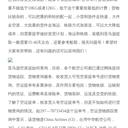
量不能低于10KG或者12KG，低于这个重量按最低的计费；货物
比较杂的，可以把重的和轻的配一起，小货和急件走快递，大件
走空派，大批量的货件走海运、铁路方式加派送，可以大大降低
成本，但需要提早做好发货计划，海运和铁路，装载到亚马逊提
取一般需要35-40天左右，还要参考船期，报关问题等！希望对
大家有所帮助，还有问题的话可以咨询我们！
亚马逊空派该如何查询，目前，各个航空公司都已通过网络提供
货物追踪、货物查询服务。收发货人可凭空派提单号进行货物查
询。空运提单有多重身份，其作用主要包括：货物收据、运输契
约的凭证、运费帐单及保险单、货物装卸、运送及交货的依据。
了解了空运提单，收发货人有空运提单号，但是不知如何进行货
物查询的情况。如297—78733454这个运单号，空运货物跟踪查
询中显示，该货物是China Airlines (CI)，台湾中华航空公司，