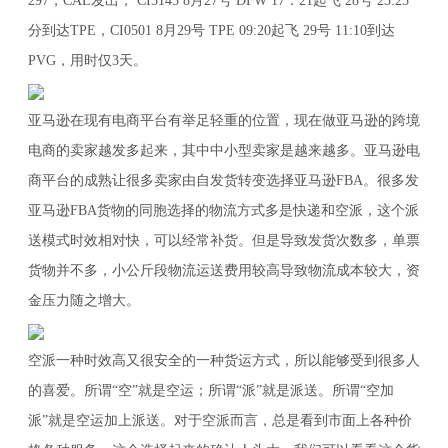
297，CAL发出， CI5145 8月27号 DFW 17：21起飞 28号 23:25
分到达TPE，CI0501 8月29号 TPE 09:20起飞 29号 11:10到达
PVG，用时仅3天。
亚马逊在现有电商平台有举足轻重的位置，现在做亚马逊的跨境
电商的卖家越发多起来，其中中小型卖家是越来越多。亚马逊电
商平台的成熟让很多卖家由自发货转变选择亚马逊FBA。很多发
亚马逊FBA货物的同胞选择的物流方式多是快递和空派，这个派
送模式时效相对快，可以经常补货。但是导致发货次数多，单票
货物并不多，小公斤段物流运送费用较高导致物流成本较大，资
金压力随之增大。
空派一种时效高又很安全的一种货运方式，所以能够受到很多人
的喜爱。所谓“空”就是空运；所谓“派”就是派送。所谓“空加
派”就是空运加上派送。对于空派而言，总是看到市面上各种价