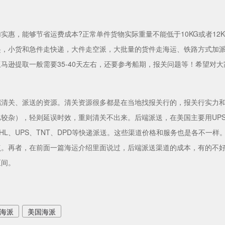
实惠，能够节省运费成本?正常单件货物实际重量不能低于10KG或者1
起，小货和急件走快递，大件走空派，大批量的货件走海运、铁路方式加
马逊提取一般需要35-40天左右，还要参考船期，报关问题等！希望对
端清关、派送的资源。清关资源很多都是在当地找报关行的，报关行实力
较杂），轻则延误时效，重则清关不出来。后端派送，在美国主要用UPS、
HL、UPS、TNT、DPD等快递派送。这些渠道价格和服务也是各不一
点。再者，在前面一篇海运介绍里面说过，后端派送渠道的成本，有的不
区间。
海派
美国海派