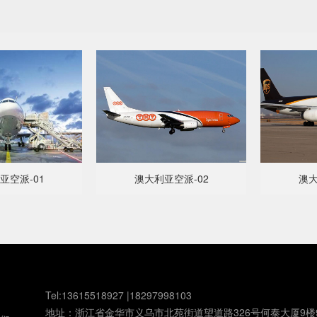
亚空派-01
澳大利亚空派-02
澳大
Tel:13615518927 |18297998103
地址：浙江省金华市义乌市北苑街道望道路326号何泰大厦9楼