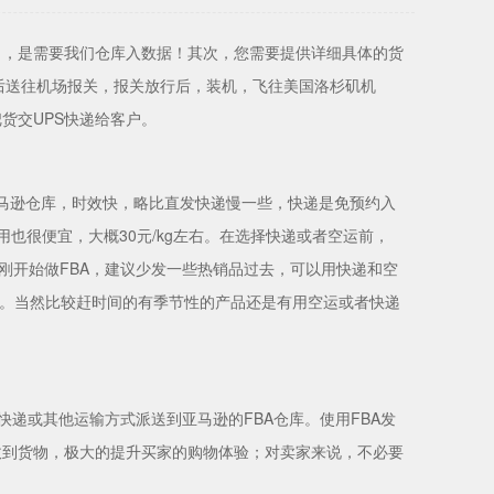
司，是需要我们仓库入数据！其次，您需要提供详细具体的货
后送往机场报关，报关放行后，装机，飞往美国洛杉矶机
货交UPS快递给客户。
亚马逊仓库，时效快，略比直发快递慢一些，快递是免预约入
也很便宜，大概30元/kg左右。在选择快递或者空运前，
前期刚开始做FBA，建议少发一些热销品过去，可以用快递和空
本。当然比较赶时间的有季节性的产品还是有用空运或者快递
快递或其他运输方式派送到亚马逊的FBA仓库。使用FBA发
收到货物，极大的提升买家的购物体验；对卖家来说，不必要