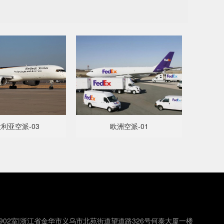
利亚空派-03
欧洲空派-01
902室|浙江省金华市义乌市北苑街道望道路326号何泰大厦一楼