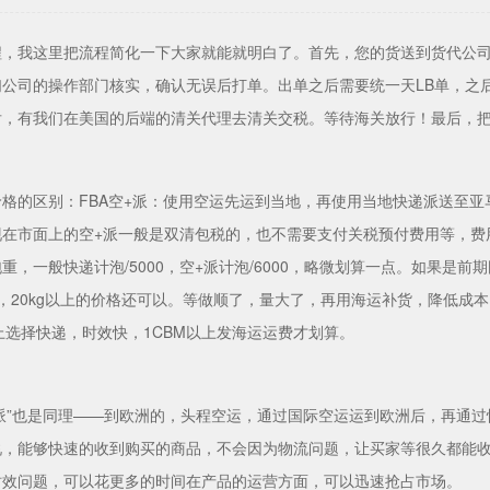
程，我这里把流程简化一下大家就能就明白了。首先，您的货送到货代公
们公司的操作部门核实，确认无误后打单。出单之后需要统一天LB单，之
后，有我们在美国的后端的清关代理去清关交税。等待海关放行！最后，把
格的区别：FBA空+派：使用空运先运到当地，再使用当地快递派送至
在市面上的空+派一般是双清包税的，也不需要支付关税预付费用等，费用
重，一般快递计泡/5000，空+派计泡/6000，略微划算一点。如果是
，20kg以上的价格还可以。等做顺了，量大了，再用海运补货，降低成
以上选择快递，时效快，1CBM以上发海运运费才划算。
加派”也是同理——到欧洲的，头程空运，通过国际空运运到欧洲后，再通过
说，能够快速的收到购买的商品，不会因为物流问题，让买家等很久都能
时效问题，可以花更多的时间在产品的运营方面，可以迅速抢占市场。