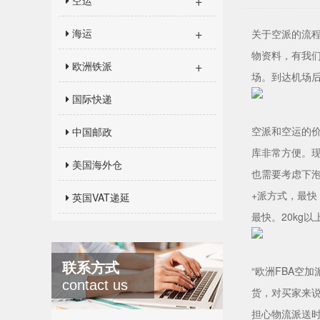
+
空运
+
海运
关于空派的流
物资料，有我
+
欧洲铁派
场。到达机场
国际快递
空派和空运的价
中国邮政
库非常方便。现
美国海外仓
也需要考虑下泡
+派方式，最快
英国VAT递延
最快。20kg
联系方式
“欧洲FBA空
contact us
货，对买家来
担心物流派送