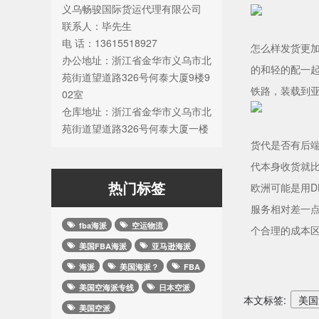
义乌畅骏国际货运代理有限公司
联系人：毕先生
电 话：13615518927
怎么样发货更加
办公地址：浙江省金华市义乌市北
的和轻的配一
苑街道望道路326号何泰大厦9楼9
铁路，装载到亚
02室
仓库地址：浙江省金华市义乌市北
苑街道望道路326号何泰大厦一楼
货代是否有后
代本身收货就比
热门标签
欧洲可能是用D
服务相对差一
fba海派
空运物流
个合理的成本
美国FBA海派
亚马逊海派
海派
美国海派？
FBA
美国空海派专线
日本空派
本文标签:
美国
美国空派