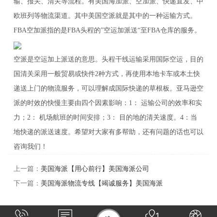
输、报关、清关等流程。有美国海加派、空加派、快递直发、中
欧班列等物流渠道。其中美国空派就是其中的一种运输方式。
FBA空加派指的是FBA头程的”空运加派送“至FBA仓库的服务。
空派是空运加上派送的意思。头程干线运输采用国际空运，目的
国清关采用一般贸易或快件2种方式，再使用本地卡车或本土快
递送上门的物流服务，可以理解成国际快递的草根板。亚马逊空
派的时效的快慢主要由四个因素影响：1： 运输公司的效率和实
力；2： 机场航班的时间安排；3： 目的地的清关速度。4：当
地快递的派送速度。希望对大家有多帮助，还有问题的话也可以
咨询我们！
上一篇：
美国海派【用心前行】美国海派公司
下一篇：
美国海派物流专线【竭诚服务】美国海派