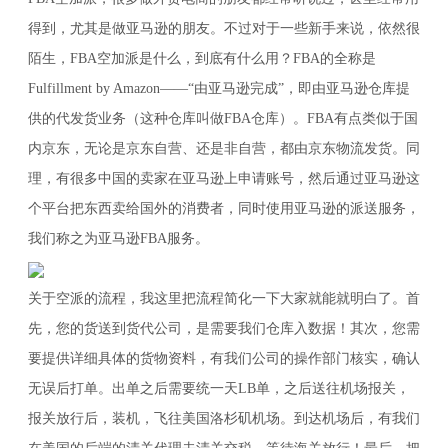
得到，尤其是做亚马逊的朋友。不过对于一些新手来说，依然很
陌生，FBA空加派是什么，到底有什么用？FBA的全称是
Fulfillment by Amazon——“由亚马逊完成”，即由亚马逊仓库提
供的代发货业务（这种仓库叫做FBA仓库）。FBA有点类似于国
内京东，无论是京东自营、还是非自营，都由京东物流发货。同
理，有很多中国的卖家在亚马逊上申请账号，然后通过亚马逊这
个平台把东西卖给国外的消费者，同时使用亚马逊的派送服务，
我们称之为亚马逊FBA服务。
关于空派的流程，我这里把流程简化一下大家就能就明白了。首
先，您的货送到货代公司，是需要我们仓库入数据！其次，您需
要提供详细具体的货物资料，有我们公司的操作部门核实，确认
无误后打单。出单之后需要统一天LB单，之后送往机场报关，
报关放行后，装机，飞往美国洛杉矶机场。到达机场后，有我们