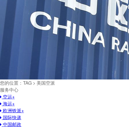
您的位置：TAG > 美国空派
服务中心
空运
+
海运
+
欧洲铁派
+
国际快递
中国邮政