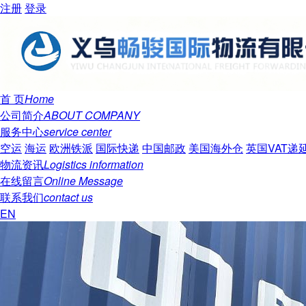
注册
登录
首 页
Home
公司简介
ABOUT COMPANY
服务中心
service center
空运
海运
欧洲铁派
国际快递
中国邮政
美国海外仓
英国VAT递
物流资讯
Logistics information
在线留言
Online Message
联系我们
contact us
EN