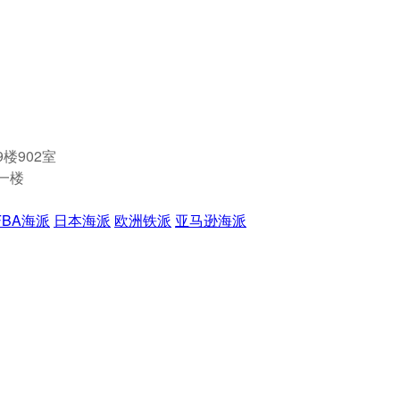
楼902室
一楼
FBA海派
日本海派
欧洲铁派
亚马逊海派