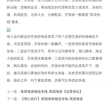
的国关税；空加派：货代找航空公司订舱，负责机场至机场的国
际运输；货物到达后，再由指定的代理商负责入境清关、关税代
缴、机场提货、仓库入仓、分拨配送。空加派一般都是“双清包
税”服务。
有人会问最近的空派价格是变高了吗？近期空派的价格确实不
低，尤其是美国，空派价格一路飙升。一是疫情的复发导致检疫
加强；二是由于恶劣天气、苏伊士运河拥堵等，港口拥堵，海运
大面积延迟，空派需求量激增；三是因为防疫物资的出口数量增
加，舱位紧张。在短时间内，空派价格可能仍会居高不下。因
此，建议卖家们要做好涨价和排仓准备，在发货前要问清货运价
格，除此之外，对于紧急货物，卖家可以考虑走快递。
上一篇：
美国海派物流专线-美国海派【信誉保证】
下一篇：
【用心前行】美国海派物流专线-美国海派