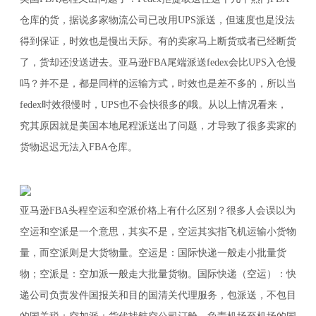
仓库的货，据说多家物流公司已改用UPS派送，但速度也是没法
得到保证，时效也是慢出天际。有的卖家马上断货或者已经断货
了，货却还没送进去。亚马逊FBA尾端派送fedex会比UPS入仓慢
吗？并不是，都是同样的运输方式，时效也是差不多的，所以当
fedex时效很慢时，UPS也不会快很多的哦。从以上情况看来，
究其原因就是美国本地尾程派送出了问题，才导致了很多卖家的
货物迟迟无法入FBA仓库。
亚马逊FBA头程空运和空派价格上有什么区别？很多人会误以为
空运和空派是一个意思，其实不是，空运其实指飞机运输小货物
量，而空派则是大货物量。空运是：国际快递一般走小批量货
物；空派是：空加派一般走大批量货物。国际快递（空运）：快
递公司负责发件国报关和目的国清关代理服务，包派送，不包目