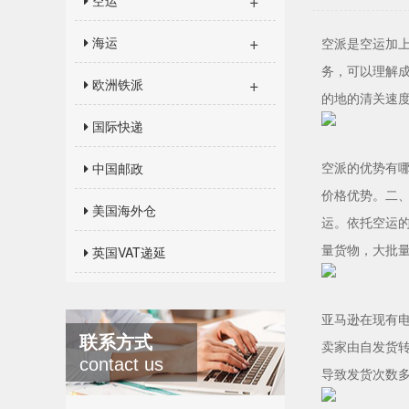
+
空运
+
海运
空派是空运加
务，可以理解成
+
欧洲铁派
的地的清关速
国际快递
空派的优势有
中国邮政
价格优势。二
美国海外仓
运。依托空运的
量货物，大批
英国VAT递延
亚马逊在现有
联系方式
卖家由自发货转
contact us
导致发货次数