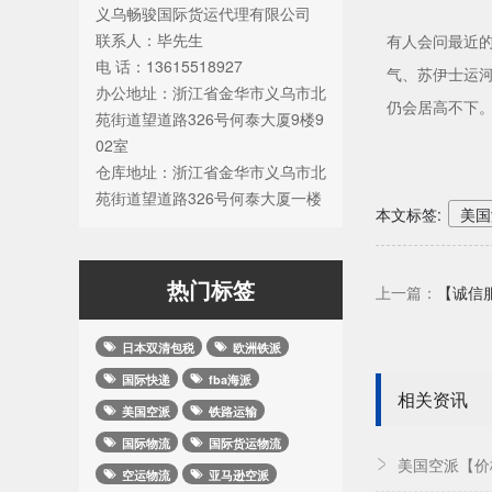
义乌畅骏国际货运代理有限公司
联系人：毕先生
有人会问最近
电 话：13615518927
气、苏伊士运
办公地址：浙江省金华市义乌市北
仍会居高不下
苑街道望道路326号何泰大厦9楼9
02室
仓库地址：浙江省金华市义乌市北
苑街道望道路326号何泰大厦一楼
本文标签:
美国
热门标签
上一篇：
【诚信
日本双清包税
欧洲铁派
国际快递
fba海派
相关资讯
美国空派
铁路运输
国际物流
国际货运物流
美国空派【价
空运物流
亚马逊空派