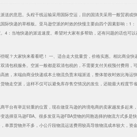
上派送的意思。头程干线运输采用国际空运，目的国清关采用一般贸易或快
国际快递的草根板。亚马逊空派的时效的快慢主要由四个因素影响：1： 
度。4：当地快递的派送速度。希望对大家有多帮助，还有问题的话也可以
哪些呢？大家快来看看吧！ 一、适合走大批量货，价格实惠。相比商业快
、双清包税服务。空派一般都是双清包税的，不需要支付关税预付费用，
高效，末端由商业快递或本土物流负责末端派送，整体签收时效比海运快，
量货物走空派，这样不仅可以避免库存售空情况的发生，还能最大程度节
电商平台有举足轻重的位置，现在做亚马逊的跨境电商的卖家越发多起来
变选择亚马逊FBA。很多发亚马逊FBA货物的同胞选择的物流方式多是
多，单票货物并不多，小公斤段物流运送费用较高导致物流成本较大，资