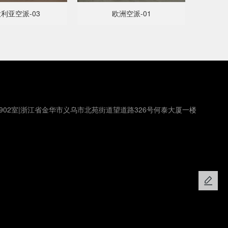
利亚空派-03
欧洲空派-01
902室|浙江省金华市义乌市北苑街道望道路326号何泰大厦一楼