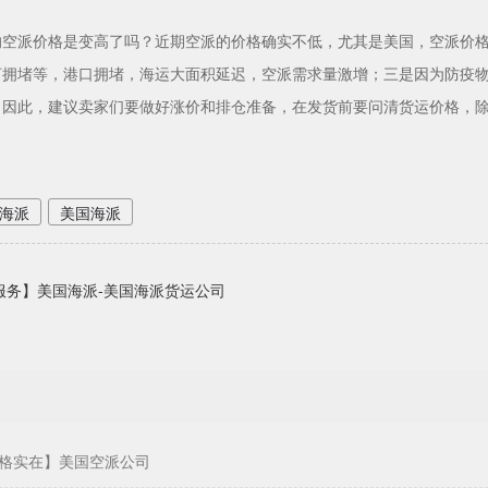
的空派价格是变高了吗？近期空派的价格确实不低，尤其是美国，空派价
河拥堵等，港口拥堵，海运大面积延迟，空派需求量激增；三是因为防疫
。因此，建议卖家们要做好涨价和排仓准备，在发货前要问清货运价格，
海派
美国海派
服务】美国海派-美国海派货运公司
格实在】美国空派公司