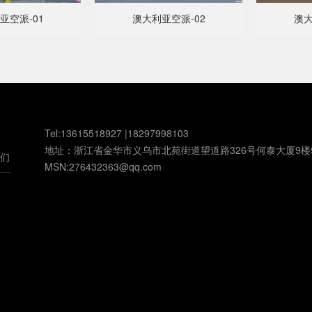
亚空派-01
澳大利亚空派-02
澳大
Tel:13615518927 |18297998103
地址：浙江省金华市义乌市北苑街道望道路326号何泰大厦9楼
们
MSN:276432363@qq.com