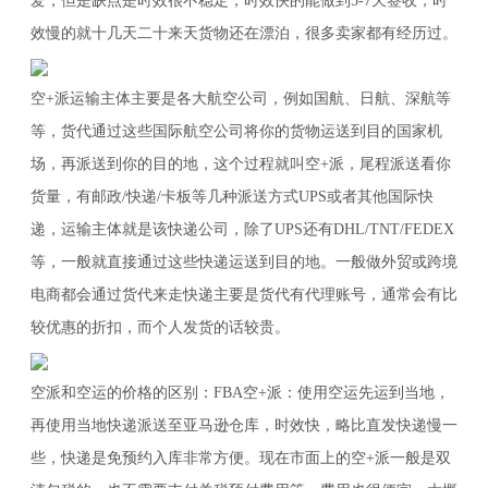
爱，但是缺点是时效很不稳定，时效快的能做到5-7天签收，时
效慢的就十几天二十来天货物还在漂泊，很多卖家都有经历过。
空+派运输主体主要是各大航空公司，例如国航、日航、深航等
等，货代通过这些国际航空公司将你的货物运送到目的国家机
场，再派送到你的目的地，这个过程就叫空+派，尾程派送看你
货量，有邮政/快递/卡板等几种派送方式UPS或者其他国际快
递，运输主体就是该快递公司，除了UPS还有DHL/TNT/FEDEX
等，一般就直接通过这些快递运送到目的地。一般做外贸或跨境
电商都会通过货代来走快递主要是货代有代理账号，通常会有比
较优惠的折扣，而个人发货的话较贵。
空派和空运的价格的区别：FBA空+派：使用空运先运到当地，
再使用当地快递派送至亚马逊仓库，时效快，略比直发快递慢一
些，快递是免预约入库非常方便。现在市面上的空+派一般是双