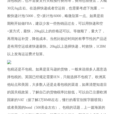
清包税的，也不需要支付关税预付费用等，费用也很便宜，大概
30元/kg左右。在选择快递或者空运前，也需要考虑下泡重，一
般快递计泡/5000，空+派计泡/6000，略微划算一点。如果是前
期刚开始做FBA，建议少发一些热销品过去，可以用快递和空
+派方式，最快，20kg以上的价格还可以。等做顺了，量大了，
再用海运补货，降低成本。当然比较赶时间的有季节性的产品还
是有用空运或者快递最快。20kg以上选择快递，时效快，1CBM
以上发海运运费才划算。
包税还是不包税。如果是亚马逊的货物，一般来说很多人愿意选
择包税的。英国已经规定需要IEN，只能选择不包税了。欧洲其
他站点和美国，大多数人还是走着包税的渠道，如果清楚知道目
的国关税政策，了解自己的货物税率比较低，可以自己注册欧洲
国家的VAT（据了解2万RMB左右，懂行的看官别抠字眼喷我）
或者美国的bond（500美金左右）。包税的话题，上一篇海派的