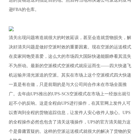
运的货物运送到指定目的地。然后再当地用快递公司派送到亚马
逊FBA的仓库。
清关出现问题将造就很大的时效延误，甚至会造就货物损失，解
决好清关问题是做好空派时效的重要因素。现在空派的运送模式
在卖家间饱受喜爱，这么大的市场四大国际快递能眼睁看其流失
不为所动。最新的空派模式空派模式就应运而生——四大快递飞
机运输并清光派送的空派。其实在市场上这个空派模式四大快递
一直是有在做，只是前期的是与大公司间合作未在市场全面推
广。去年由UPS推出的UPS-SCS空派模式在市场上一经放出就引
起不小的反响。这是全程由UPS进行操作，在其官网上发件人可
以查询到全程的货物追踪信息，让发件人安心收件人放心。UPS
的全程操作必然也包含了清关这项操作，UPS的官方清关能力这
个是毋庸置疑的。这样的空派运送模式就很大的解决了货物的安