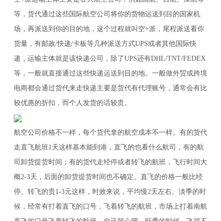
等，货代通过这些国际航空公司将你的货物运送到目的国家机
场，再派送到你的目的地，这个过程就叫空+派，尾程派送看你
货量，有邮政/快递/卡板等几种派送方式UPS或者其他国际快
递，运输主体就是该快递公司，除了UPS还有DHL/TNT/FEDEX
等，一般就直接通过这些快递运送到目的地。一般做外贸或跨境
电商都会通过货代来走快递主要是货代有代理账号，通常会有比
较优惠的折扣，而个人发货的话较贵。
航空公司价格不一样，每个货代拿的航空成本不一样。有的货代
走直飞航班1天这样基本能到港，直飞的也看什么航司，有的航
司卸货提货时间；有的货代走经停或者转飞的航班，飞行时间大
概2-3天，后面的卸货提货时间也不确定。直飞的价格一般比经
停、转飞的贵1-3元这样，时效来说，平均慢2天左右。淡季的时
候，经常有打着直飞的口号，飞着转飞的航班，市场上打着南航