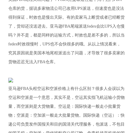
仓库的货，据说多家物流公司已改用UPS派送，但速度也是没法
得到保证，时效也是慢出天际。有的卖家马上断货或者已经断货
了，货却还没送进去。亚马逊FBA尾端派送fedex会比UPS入仓慢
吗？并不是，都是同样的运输方式，时效也是差不多的，所以当
fedex时效很慢时，UPS也不会快很多的哦。从以上情况看来，
究其原因就是美国本地尾程派送出了问题，才导致了很多卖家的
货物迟迟无法入FBA仓库。
亚马逊FBA头程空运和空派价格上有什么区别？很多人会误以为
空运和空派是一个意思，其实不是，空运其实指飞机运输小货物
量，而空派则是大货物量。空运是：国际快递一般走小批量货
物；空派是：空加派一般走大批量货物。国际快递（空运）：快
递公司负责发件国报关和目的国清关代理服务，包派送，不包目