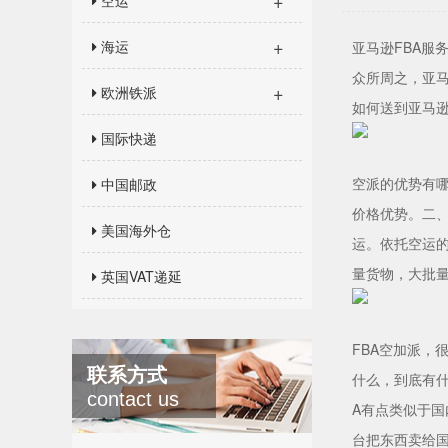
+
空运
+
海运
亚马逊FBA服
众所周之，亚
+
欧洲铁派
如何送到亚马逊
国际快递
空派的优势有
中国邮政
价格优势。二
美国海外仓
运。依托空运的
量货物，大批
英国VAT递延
FBA空加派，
联系方式
什么，到底有什么
contact us
A有点类似于
台把东西卖给国