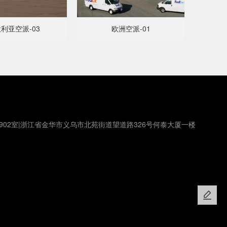
利亚空派-03
欧洲空派-01
902室|浙江省金华市义乌市北苑街道望道路326号何泰大厦一楼