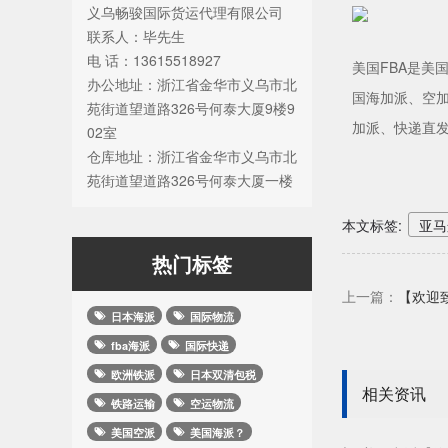
义乌畅骏国际货运代理有限公司
联系人：毕先生
电 话：13615518927
美国FBA是美
办公地址：浙江省金华市义乌市北
国海加派、空
苑街道望道路326号何泰大厦9楼9
加派、快递直发
02室
仓库地址：浙江省金华市义乌市北
苑街道望道路326号何泰大厦一楼
本文标签:
亚马
热门标签
上一篇：
【欢迎
日本海派
国际物流
fba海派
国际快递
欧洲铁派
日本双清包税
相关资讯
铁路运输
空运物流
美国空派
美国海派？