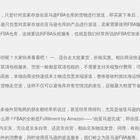
务，只是针对卖家存放在亚马逊FBA仓库的货物进行派送，即买家下单后
马逊只负责对卖家存放在亚马逊仓库的产品进行派送，卖家需要使用FBA
FBA仓库，这就要说到FBA头程服务，也就是我们经常所说的FBA空加
哪些呢？大家快来看看吧！ 一、适合走大批量货，价格实惠。相比商业快
、双清包税服务。空派一般都是双清包税的，不需要支付关税预付费用，
高效，末端由商业快递或本土物流负责末端派送，整体签收时效比海运快，
量货物走空派，这样不仅可以避免库存售空情况的发生，还能最大程度节
很多做外贸电商的朋友都经常听说过，甚至经常用得到，尤其是做亚马逊的
用？FBA的全称是Fulfillment by Amazon——“由亚马逊完成
国内京东，无论是京东自营、还是非自营，都由京东物流发货。同理，有很
外的消费者，同时使用亚马逊的派送服务，我们称之为亚马逊FBA服务