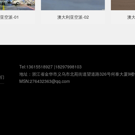
亚空派-01
澳大利亚空派-02
澳大
Tel:13615518927 |18297998103
地址：浙江省金华市义乌市北苑街道望道路326号何泰大厦9楼
们
MSN:276432363@qq.com