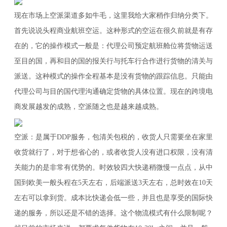
现在市场上空派渠道多如牛毛，这里我给大家稍作归纳分类下。
首先说说头程商业航班空运。这种形式的空运在很久前就是有存
在的，它的操作模式一般是：代理公司预定航班舱位将货物运送
至目的国，再和目的国的报关行与托车行合作进行货物的清关与
派送。这种模式的操作全程基本是没有货物的跟踪信息。只能由
代理公司与目的国代理沟通确定货物的具体位置。现在的跨境电
商发展越发的成熟，空派随之也是越来越成熟。
空派：是属于DDP服务，包清关包税的，收货人只需要坐在家里
收货就行了，对于想省心的，或者收货人没有进口权限，没有清
关能力的是非常有优势的。时效较四大快递稍微慢一点点，从中
国到欧美一般头程在5天左右，后端派送3天左右，总时效在10天
左右可以拿到货。成本比快递会低一些，并且也是享受的国际快
递的服务，所以还是不错的选择。这个物流模式有什么限制呢？