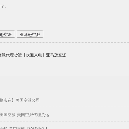
围了。
逊空派
亚马逊空派
空派代理货运【欢迎来电】亚马逊空派
格实在】美国空派公司
美国空派-美国空派代理货运
专线-美国空派【洽谈业务】