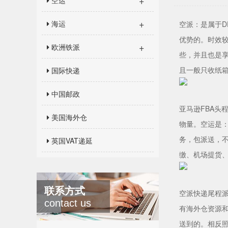
+
空运
+
海运
空派：是属于
优势的。时效较
+
欧洲铁派
些，并且也是享
且一般只收纸
国际快递
中国邮政
亚马逊FBA
美国海外仓
物量。空运是
务，包派送，
英国VAT递延
缴、机场提货、
联系方式
空派快递尾程
contact us
有海外仓资源和
送到的。相反照