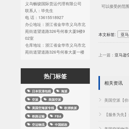
义乌畅骏国际货运代理有限公司
可以接受的范
联系人：毕先生
电 话：13615518927
办公地址：浙江省金华市义乌市北
苑街道望道路326号何泰大厦9楼9
本文标签:
亚马
02室
仓库地址：浙江省金华市义乌市北
苑街道望道路326号何泰大厦一楼
上一篇：
亚马逊
热门标签
相关资讯
日本双清包税
海派
美国空派【价
空派
美国空派
美国空海派专线
欧洲铁派
【服务为先】
铁路运输
FBA
空运物流
中国邮政
美国空派物流