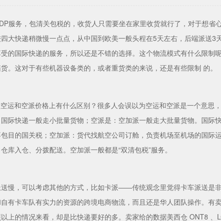
DDP服务，包清关包税的，收货人只需要坐在家里收货就行了，对于想省
四大快递稍微慢一点点，从中国到欧美一般头程在5天左右，后端派送3
受的国际快递的服务，所以还是不错的选择。这个物流模式有什么限制呢？
箱货。这对于有些机器设备类的，或者重货类的来说，还是有些限制 的。
头程空运和空派价格上有什么区别？很多人会误以为空运和空派是一个意思
：国际快递一般走小批量货物；空派是：空加派一般走大批量货物。国际
不包目的国关税；空加派：货代找航空公司订舱，负责机场至机场的国际
仓库入仓、分拨配送。空加派一般都是“双清包税”服务。
派送慢，可以考虑其他的方式，比如卡派——传统观念里觉得卡车派送是
自有卡车队有实力的资源的跨境电商物流，而且还是华人团队操作。有卖家
以上的情况来看，却是比快递要好的多。卖家给的数据美西仓 ONT8 、LG