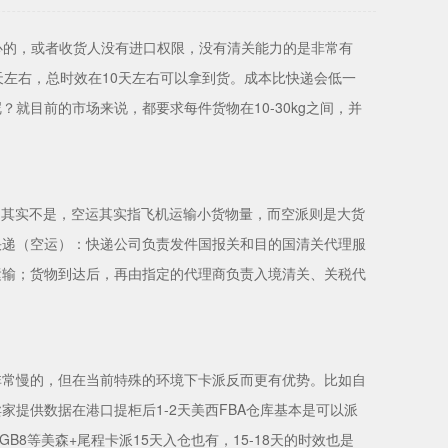
心的，或者收货人没有进口权限，没有清关能力的是非常有
天左右，总时效在10天左右可以拿到货。成本比快递会低一
就目前的市场来说，都要求每件货物在10-30kg之间，并
，其实不是，空运其实指飞机运输小货物量，而空派则是大货
快递（空运）：快递公司负责发件国报关和目的国清关代理服
运输；货物到达后，再由指定的代理商负责入境清关、关税代
非常慢的，但在当前特殊的环境下卡派反而更有优势。比如自
提供数据在港口提柜后1-2天美西FBA仓库基本是可以派
B8等美森+尾程卡派15天入仓也有，15-18天的时效也是