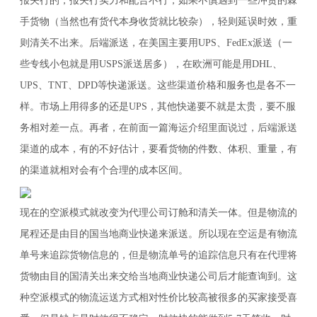
报关行的，报关行实力和配合不行，如果不慎遇到一些冲货的棘
手货物（当然也有货代本身收货就比较杂），轻则延误时效，重
则清关不出来。后端派送，在美国主要用UPS、FedEx派送（一
些专线小包就是用USPS派送居多），在欧洲可能是用DHL、
UPS、TNT、DPD等快递派送。这些渠道价格和服务也是各不一
样。市场上用得多的还是UPS，其他快递要不就是太贵，要不服
务相对差一点。再者，在前面一篇海运介绍里面说过，后端派送
渠道的成本，有的不好估计，要看货物的件数、体积、重量，有
的渠道就相对会有个合理的成本区间。
现在的空派模式就改变为代理公司订舱和清关一体。但是物流的
尾程还是由目的国当地商业快递来派送。所以现在空运是有物流
单号来追踪货物信息的，但是物流单号的追踪信息只有在代理将
货物由目的国清关出来交给当地商业快递公司后才能查询到。这
种空派模式的物流运送方式相对性价比较高被很多的买家接受喜