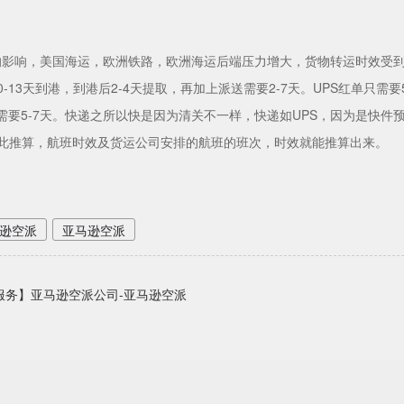
影响，美国海运，欧洲铁路，欧洲海运后端压力增大，货物转运时效受到不同
-13天到港，到港后2-4天提取，再加上派送需要2-7天。UPS红单只需要
S只需要5-7天。快递之所以快是因为清关不一样，快递如UPS，因为是
以此推算，航班时效及货运公司安排的航班的班次，时效就能推算出来。
逊空派
亚马逊空派
服务】亚马逊空派公司-亚马逊空派