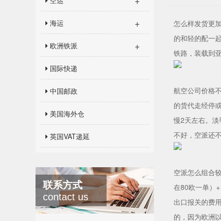
+
空运
+
海运
怎么样发货更加
的和轻的配一
+
欧洲铁派
铁路，装载到亚
国际快递
航空公司价格
中国邮政
的货代走经停或
美国海外仓
慢2天左右。
不好，空派还
英国VAT递延
空派怎么组合较
联系方式
在80欧一单）
contact us
出口报关的费用
的，因为欧洲