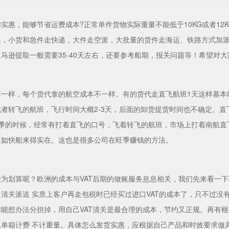
实惠，能够节省运费成本?正常单件货物实际重量不能低于10KG或者1
起，小货和急件走快递，大件走空派，大批量的货件走海运、铁路方式加
马逊提取一般需要35-40天左右，还要参考船期，报关问题等！希望对
不一样，每个货代拿的航空成本不一样。有的货代走直飞航班1天这样基本
者转飞的航班，飞行时间大概2-3天，后面的卸货提货时间也不确定。直
淡季的时候，经常有打着直飞的口号，飞着转飞的航班，市场上打着南航直
不如快船来得实在。这也是很多公司在旺季赚钱的方法。
为划算呢？欧洲的成本与VAT后期的做账服务息息相关，我们先来看一下
+ 清关派送 实质上客户再走包税时已经买过进口VAT的成本了，只不过
能想办法分担掉，用自己VAT清关是最合理的成本，节约又正规。再有根据
以单箱计费 不计重量。具体怎么发货实惠，应根据自己产品和时效要求做