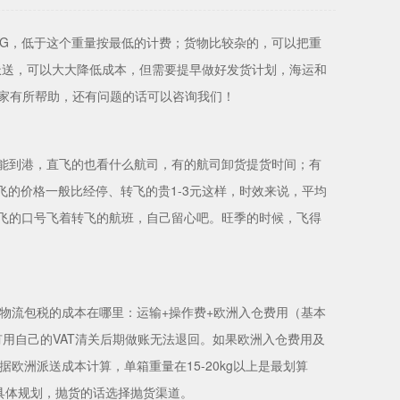
2KG，低于这个重量按最低的计费；货物比较杂的，可以把重
派送，可以大大降低成本，但需要提早做好发货计划，海运和
大家有所帮助，还有问题的话可以咨询我们！
能到港，直飞的也看什么航司，有的航司卸货提货时间；有
飞的价格一般比经停、转飞的贵1-3元这样，时效来说，平均
飞的口号飞着转飞的航班，自己留心吧。旺季的时候，飞得
物流包税的成本在哪里：运输+操作费+欧洲入仓费用（基本
没有用自己的VAT清关后期做账无法退回。如果欧洲入仓费用及
欧洲派送成本计算，单箱重量在15-20kg以上是最划算
具体规划，抛货的话选择抛货渠道。