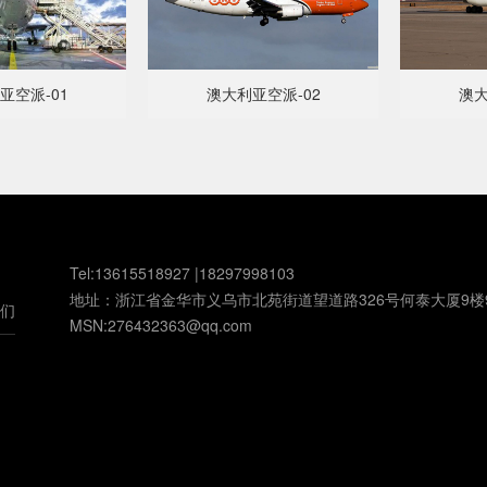
亚空派-01
澳大利亚空派-02
澳大
Tel:13615518927 |18297998103
地址：浙江省金华市义乌市北苑街道望道路326号何泰大厦9楼
们
MSN:276432363@qq.com