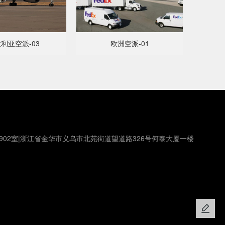
利亚空派-03
欧洲空派-01
902室|浙江省金华市义乌市北苑街道望道路326号何泰大厦一楼