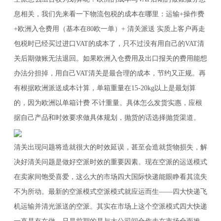
息相关，我们先来看一下物流包税的成本在哪里：运输+操作费
+欧洲入仓费用（基本在80欧一单）+ 清关派送 实质上客户再走
包税时已经买过进口VAT的成本了，只不过没有用自己的VAT清
关后期做账无法退回。如果欧洲入仓费用及出口报关的费用能想
办法分担掉，用自己VAT清关是最合理的成本，节约又正规。再
有根据欧洲派送成本计算，单箱重量在15-20kg以上是最划算
的，因为欧洲以单箱计费 不计重量。具体怎么发货实惠，应根
据自己产品和时效要求做具体规划，抛货的话选择抛货渠道。
清关出现问题将造就很大的时效延误，甚至会造就货物损失，解
决好清关问题是做好空派时效的重要因素。现在空派的运送模式
在卖家间饱受喜爱，这么大的市场四大国际快递能眼睁看其流失
不为所动。最新的空派模式空派模式就应运而生——四大快递飞
机运输并清光派送的空派。其实在市场上这个空派模式四大快递