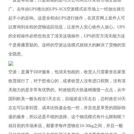
一直是有在做，只是前期的是与大公司间合作未在市场全面推
广。去年由UPS推出的UPS-SCS空派模式在市场上一经放出就引
起不小的反响。这是全程由UPS进行操作，在其官网上发件人可
以查询到全程的货物追踪信息，让发件人安心收件人放心。UPS
的全程操作必然也包含了清关这项操作，UPS的官方清关能力这
个是毋庸置疑的。这样的空派运送模式就很大的解决了货物的安
全隐患。
空派：是属于DDP服务，包清关包税的，收货人只需要坐在家里
收货就行了，对于想省心的，或者收货人没有进口权限，没有清
关能力的是非常有优势的。时效较四大快递稍微慢一点点，从中
国到欧美一般头程在5天左右，后端派送3天左右，总时效在10天
左右可以拿到货。成本比快递会低一些，并且也是享受的国际快
递的服务，所以还是不错的选择。这个物流模式有什么限制呢？
就目前的市场来说，都要求每件货物在10-30kg之间，并且一般