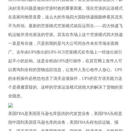
决好清关问题是做好空派时效的重要因素。现在空派的运送模式
在卖家间饱受喜爱，这么大的市场四大国际快递能眼睁看其流失
不为所动。最新的空派模式空派模式就应运而生——四大快递飞
机运输并清光派送的空派。其实在市场上这个空派模式四大快递
一直是有在做，只是前期的是与大公司间合作未在市场全面推
广。去年由UPS推出的UPS-SCS空派模式在市场上一经放出就引
起不小的反响。这是全程由UPS进行操作，在其官网上发件人可
以查询到全程的货物追踪信息，让发件人安心收件人放心。UPS
的全程操作必然也包含了清关这项操作，UPS的官方清关能力这
个是毋庸置疑的。这样的空派运送模式就很大的解决了货物的安
全隐患。
美国FBA是美国亚马逊仓库提供的代发货业务，美国FBA头程是
指中国到美国亚马逊仓库的业务，美国FBA头程包括运输、报