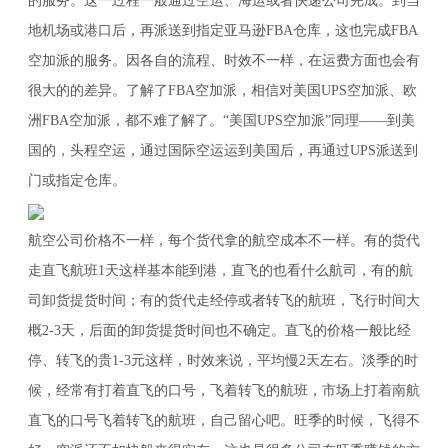
的服务。这一过程一般通过空运、海运或者快递公司完成。到当
地机场或港口后，再派送到指定亚马逊FBA仓库，这也完成FBA
空加派的服务。因各自的流程、时效不一样，在运费方面也会有
很大的的差异。了解了FBA空加派，相信对美国UPS空加派、欧
洲FBA空加派，都不难了解了。“美国UPS空加派”同理——到美
国的，头程空运，通过国际空运运到美国后，再通过UPS派送到
门或指定仓库。
航空公司价格不一样，每个货代拿的航空成本不一样。有的货代
走直飞航班1天这样基本能到港，直飞的也看什么航司，有的航
司卸货提货时间；有的货代走经停或者转飞的航班，飞行时间大
概2-3天，后面的卸货提货时间也不确定。直飞的价格一般比经
停、转飞的贵1-3元这样，时效来说，平均慢2天左右。淡季的时
候，经常有打着直飞的口号，飞着转飞的航班，市场上打着南航
直飞的口号飞着转飞的航班，自己留心吧。旺季的时候，飞得不