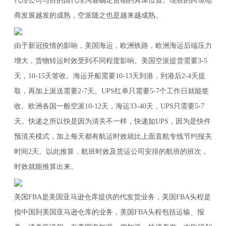
代理公司与目的国代理沟通确定货物的具体位置。现在的跨境电
商发展越发的成熟，空派随之也是越来越成熟。
由于新冠疫情的影响，美国海运，欧洲铁路，欧洲海运后端压力
增大，货物转运时效受到不同程度影响。美国空派提货需要3-5
天，10-15天签收。海运开船需要10-13天到港，到港后2-4天提
取，再加上派送需要2-7天。UPS红单只需要5-7个工作日就能签
收。欧洲各国一般空派10-12天，海运33-40天，UPS只需要5-7
天。快递之所以快是因为清关不一样，快递如UPS，因为是快件
预清关模式，加上每天都有航运时效就比上面直航专线节约报关
时间2天。以此推算，航班时效及货运公司安排的航班的班次，
时效就能推算出来。
美国FBA是美国亚马逊仓库提供的代发货业务，美国FBA头程是
指中国到美国亚马逊仓库的业务，美国FBA头程包括运输、报