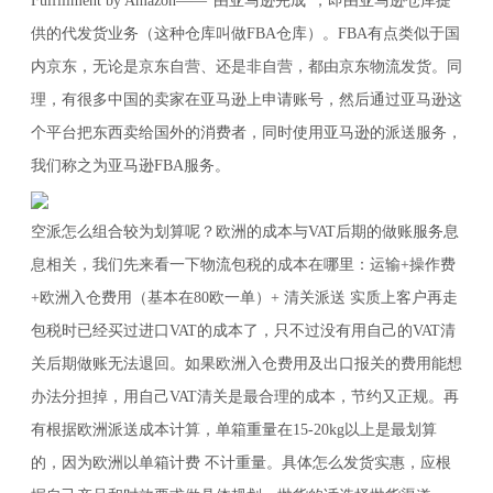
Fulfillment by Amazon——“由亚马逊完成”，即由亚马逊仓库提
供的代发货业务（这种仓库叫做FBA仓库）。FBA有点类似于国
内京东，无论是京东自营、还是非自营，都由京东物流发货。同
理，有很多中国的卖家在亚马逊上申请账号，然后通过亚马逊这
个平台把东西卖给国外的消费者，同时使用亚马逊的派送服务，
我们称之为亚马逊FBA服务。
空派怎么组合较为划算呢？欧洲的成本与VAT后期的做账服务息
息相关，我们先来看一下物流包税的成本在哪里：运输+操作费
+欧洲入仓费用（基本在80欧一单）+ 清关派送 实质上客户再走
包税时已经买过进口VAT的成本了，只不过没有用自己的VAT清
关后期做账无法退回。如果欧洲入仓费用及出口报关的费用能想
办法分担掉，用自己VAT清关是最合理的成本，节约又正规。再
有根据欧洲派送成本计算，单箱重量在15-20kg以上是最划算
的，因为欧洲以单箱计费 不计重量。具体怎么发货实惠，应根