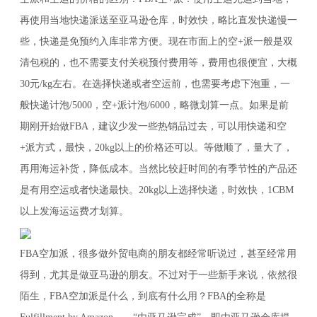
再使用当地快递派送至亚马逊仓库，时效快，略比直发快递慢一
些，快递是免预约入库非常方便。现在市面上的空+派一般是双
清包税的，也不需要支付关税预付费用等，费用也很便宜，大概
30元/kg左右。在选择快递或者空运前，也需要考虑下泡重，一
般快递计泡/5000，空+派计泡/6000，略微划算一点。如果是前
期刚开始做FBA，建议少发一些热销品过去，可以用快递和空
+派方式，最快，20kg以上的价格还可以。等做顺了，量大了，
再用海运补货，降低成本。当然比较赶时间的有季节性的产品还
是有用空运或者快递最快。20kg以上选择快递，时效快，1CBM
以上发海运运费才划算。
FBA空加派，很多做外贸电商的朋友都经常听说过，甚至经常用
得到，尤其是做亚马逊的朋友。不过对于一些新手来说，依然很
陌生，FBA空加派是什么，到底有什么用？FBA的全称是