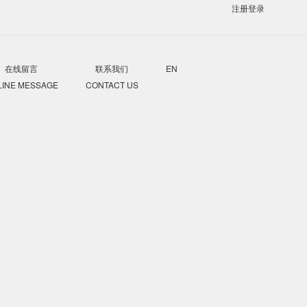
注册
登录
-美国海派
线留言
联系我们
EN
 MESSAGE
CONTACT US
访问：542
空运。这种形式的空运在很久前就是有存在的，它的操作模式
作进行货物的清关与派送。这种模式的操作全程基本是没有货
商发展越发的成熟，空派随之也是越来越成熟。
心的，或者收货人没有进口权限，没有清关能力的是非常有
天左右，总时效在10天左右可以拿到货。成本比快递会低一
就目前的市场来说，都要求每件货物在10-30kg之间，并