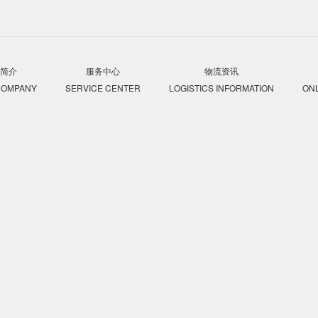
【欢迎致电】美国海派专线
公司简介
服务中心
物流资讯
在
OUT COMPANY
SERVICE CENTER
LOGISTICS INFORMATION
ONLINE
发布时间：2021-11-10 11:10:32
派渠道多如牛毛，这里我给大家稍作归纳分类下。首先说说头程商业航班
公司预定航班舱位将货物运送至目的国，再和目的国的报关行与托车行合
。只能由代理公司与目的国代理沟通确定货物的具体位置。现在的跨境电
DDP服务，包清关包税的，收货人只需要坐在家里收货就行了，对于想省
四大快递稍微慢一点点，从中国到欧美一般头程在5天左右，后端派送3
受的国际快递的服务，所以还是不错的选择。这个物流模式有什么限制呢？
箱货。这对于有些机器设备类的，或者重货类的来说，还是有些限制 的。