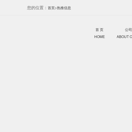
您的位置：
首页>
热推信息
服务中心
首 页
HOME
AB
+
空运
美国空派
现在市场上空
一般是：代理
加拿大空派
物的跟踪信息
欧洲空派
英国空派
空派：是属于
阿联酋空派
优势的。时效较
些，并且也是享
日本空派
且一般只收纸