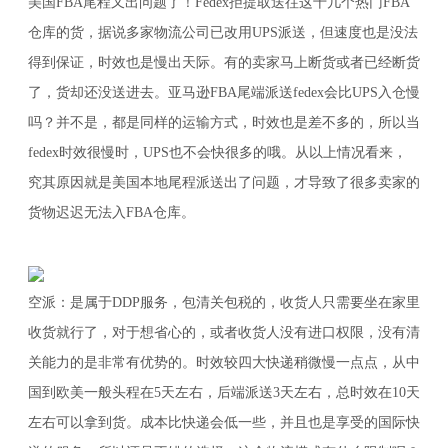
美国FBA尾程又出问题了！Fedex拒提取送往这十几个热门FBA
仓库的货，据说多家物流公司已改用UPS派送，但速度也是没法
得到保证，时效也是慢出天际。有的卖家马上断货或者已经断货
了，货却还没送进去。亚马逊FBA尾端派送fedex会比UPS入仓慢
吗？并不是，都是同样的运输方式，时效也是差不多的，所以当
fedex时效很慢时，UPS也不会快很多的哦。从以上情况看来，
究其原因就是美国本地尾程派送出了问题，才导致了很多卖家的
货物迟迟无法入FBA仓库。
空派：是属于DDP服务，包清关包税的，收货人只需要坐在家里
收货就行了，对于想省心的，或者收货人没有进口权限，没有清
关能力的是非常有优势的。时效较四大快递稍微慢一点点，从中
国到欧美一般头程在5天左右，后端派送3天左右，总时效在10天
左右可以拿到货。成本比快递会低一些，并且也是享受的国际快