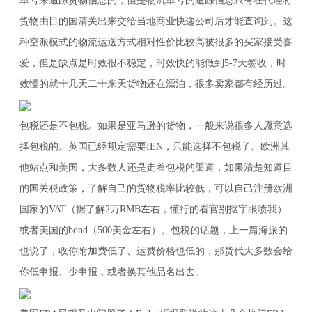
单号来追踪货物信息的，但是物流单号的追踪信息只有在代理将
货物由目的国清关出来交给当地商业快递公司后才能查询到。这
种空派模式的物流运送方式相对性价比较高被很多的买家接受喜
爱，但是缺点是时效很不稳定，时效快的能做到5-7天签收，时
效慢的就十几天二十来天货物还在漂泊，很多卖家都有经历过。
包税还是不包税。如果是亚马逊的货物，一般来说很多人愿意选
择包税的。英国已经规定需要IEN，只能选择不包税了。欧洲其
他站点和美国，大多数人还是走着包税的渠道，如果清楚知道目
的国关税政策，了解自己的货物税率比较低，可以自己注册欧洲
国家的VAT（据了解2万RMB左右，懂行的看官别抠字眼喷我）
或者美国的bond（500美金左右）。包税的话题，上一篇海派的
也说了，收你附加费低了、运费价格也低的，那货代大多数会给
你低申报、少申报，或者换其他品名出去。