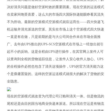
决好清关问题是做好空派时效的重要因素。现在空派的运送模式
在卖家间饱受喜爱，这么大的市场四大国际快递能眼睁看其流失
不为所动。最新的空派模式空派模式就应运而生——四大快递飞
机运输并清光派送的空派。其实在市场上这个空派模式四大快递
一直是有在做，只是前期的是与大公司间合作未在市场全面推
广。去年由UPS推出的UPS-SCS空派模式在市场上一经放出就引
起不小的反响。这是全程由UPS进行操作，在其官网上发件人可
以查询到全程的货物追踪信息，让发件人安心收件人放心。UPS
的全程操作必然也包含了清关这项操作，UPS的官方清关能力这
个是毋庸置疑的。这样的空派运送模式就很大的解决了货物的安
全隐患。
现在的空派模式就改变为代理公司订舱和清关一体。但是物流的
尾程还是由目的国当地商业快递来派送。所以现在空运是有物流