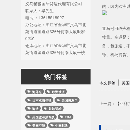
义乌畅骏国际货运代理有限公司
的，因为欧洲
联系人：毕先生
电 话：13615518927
办公地址：浙江省金华市义乌市北
亚马逊FBA
苑街道望道路326号何泰大厦9楼9
物量。空运是
02室
仓库地址：浙江省金华市义乌市北
务，包派送，
苑街道望道路326号何泰大厦一楼
缴、机场提货、
热门标签
本文标签:
美国
海外仓
欧洲铁派
日本双清包税
美国海派？
上一篇：
【互利
海派
铁路运输
美国空海派专线
FBA
美国空派
中国邮政