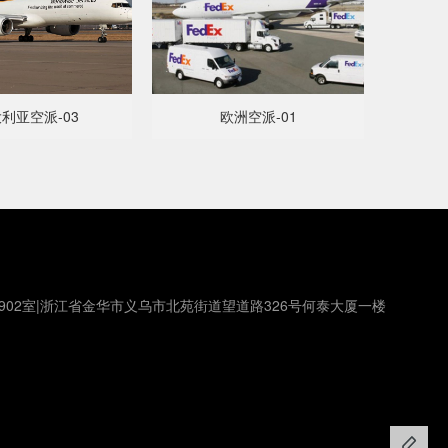
利亚空派-03
欧洲空派-01
902室|浙江省金华市义乌市北苑街道望道路326号何泰大厦一楼