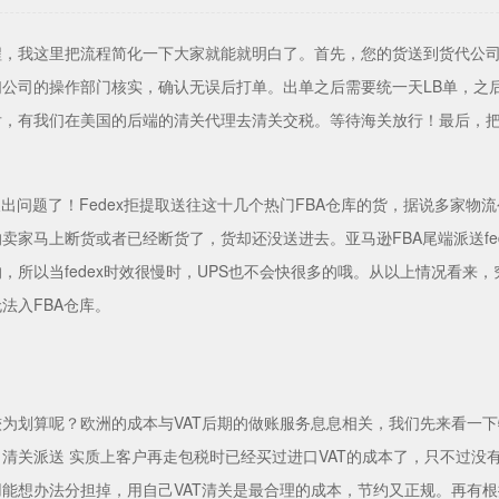
程，我这里把流程简化一下大家就能就明白了。首先，您的货送到货代公
们公司的操作部门核实，确认无误后打单。出单之后需要统一天LB单，之
后，有我们在美国的后端的清关代理去清关交税。等待海关放行！最后，把
又出问题了！Fedex拒提取送往这十几个热门FBA仓库的货，据说多家物
卖家马上断货或者已经断货了，货却还没送进去。亚马逊FBA尾端派送fe
，所以当fedex时效很慢时，UPS也不会快很多的哦。从以上情况看
法入FBA仓库。
为划算呢？欧洲的成本与VAT后期的做账服务息息相关，我们先来看一下
+ 清关派送 实质上客户再走包税时已经买过进口VAT的成本了，只不过
能想办法分担掉，用自己VAT清关是最合理的成本，节约又正规。再有根据