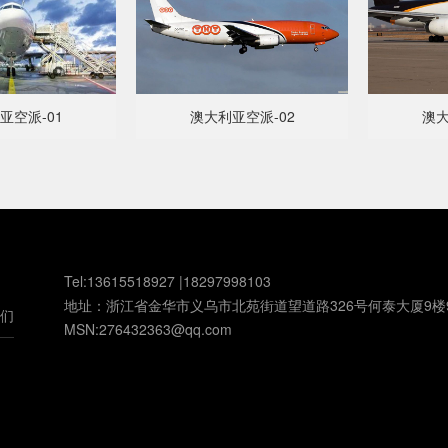
亚空派-01
澳大利亚空派-02
澳大
Tel:13615518927 |18297998103
地址：浙江省金华市义乌市北苑街道望道路326号何泰大厦9楼
们
MSN:276432363@qq.com