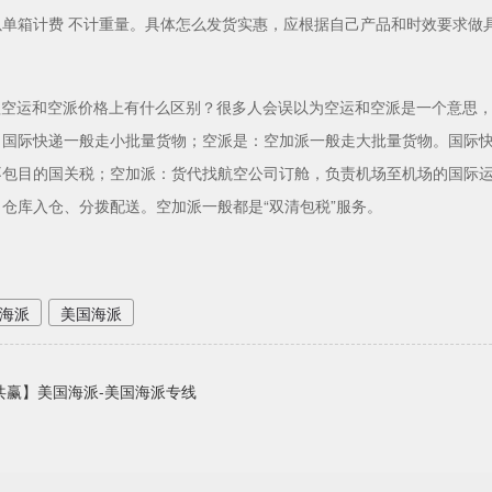
以单箱计费 不计重量。具体怎么发货实惠，应根据自己产品和时效要求做
头程空运和空派价格上有什么区别？很多人会误以为空运和空派是一个意思
：国际快递一般走小批量货物；空派是：空加派一般走大批量货物。国际
不包目的国关税；空加派：货代找航空公司订舱，负责机场至机场的国际
仓库入仓、分拨配送。空加派一般都是“双清包税”服务。
海派
美国海派
共赢】美国海派-美国海派专线