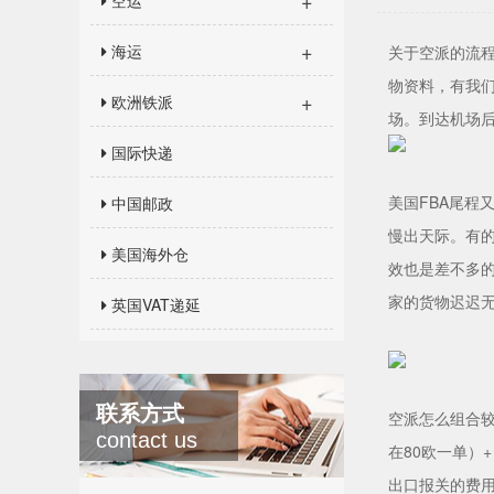
+
空运
+
海运
关于空派的流
物资料，有我
+
欧洲铁派
场。到达机场
国际快递
美国FBA尾程
中国邮政
慢出天际。有的
美国海外仓
效也是差不多的
家的货物迟迟无
英国VAT递延
联系方式
空派怎么组合较
contact us
在80欧一单）
出口报关的费用