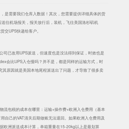
司，是需要我们仓库入数据！其次，您需要提供详细具体的货
后送往机场报关，报关放行后，装机，飞往美国洛杉矶机
货交UPS快递给客户。
流公司已改用UPS派送，但速度也是没法得到保证，时效也是
dex会比UPS入仓慢吗？并不是，都是同样的运输方式，时
来，究其原因就是美国本地尾程派送出了问题，才导致了很多卖
物流包税的成本在哪里：运输+操作费+欧洲入仓费用（基本
没有用自己的VAT清关后期做账无法退回。如果欧洲入仓费用及
欧洲派送成本计算，单箱重量在15-20kg以上是最划算