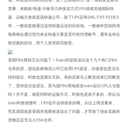
场，再派送到你的目的地，这个过程就叫空+派，尾程派送看你
货量，有邮政/快递/卡板等几种派送方式UPS或者其他国际快
递，运输主体就是该快递公司，除了UPS还有DHL/TNT/FEDEX
等，一般就直接通过这些快递运送到目的地。一般做外贸或跨境
电商都会通过货代来走快递主要是货代有代理账号，通常会有比
较优惠的折扣，而个人发货的话较贵。
美国FBA尾程又出问题了！Fedex拒提取送往这十几个热门FBA
仓库的货，据说多家物流公司已改用UPS派送，但速度也是没法
得到保证，时效也是慢出天际。有的卖家马上断货或者已经断货
了，货却还没送进去。亚马逊FBA尾端派送fedex会比UPS入仓慢
吗？并不是，都是同样的运输方式，时效也是差不多的，所以当
fedex时效很慢时，UPS也不会快很多的哦。从以上情况看来，
究其原因就是美国本地尾程派送出了问题，才导致了很多卖家的
货物迟迟无法入FBA仓库。