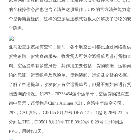
以查询到全程的货物追踪信息，让发件人安心收件人放心。UPS
的全程操作必然也包含了清关这项操作，UPS的官方清关能力这
个是毋庸置疑的。这样的空派运送模式就很大的解决了货物的安
全隐患。
亚马逊空派该如何查询，目前，各个航空公司都已通过网络提供
货物追踪、货物查询服务。收发货人可凭空派提单号进行货物查
询。空运提单有多重身份，其作用主要包括：货物收据、运输契
约的凭证、运费帐单及保险单、货物装卸、运送及交货的依据。
了解了空运提单，收发货人有空运提单号，但是不知如何进行货
物查询的情况。如297—78733454这个运单号，空运货物跟踪查
询中显示，该货物是China Airlines (CI)，台湾中华航空公司，
297，CAL发出， CI5145 8月27号 DFW 17：21起飞 28号 23:25
分到达TPE，CI0501 8月29号 TPE 09:20起飞 29号 11:10到达
PVG，用时仅3天。