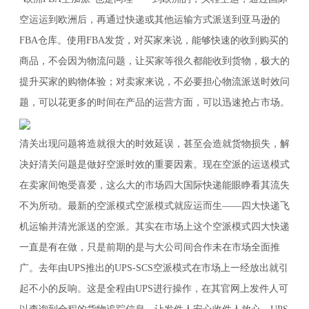
空运运到欧洲后，再通过快递或其他运输方式派送到亚马逊的
FBA仓库。使用FBA发货，对买家来说，能够快速的收到购买的
商品，不会因为物流问题，让买家等很久都能收到货物，极大的
提升买家的购物体验；对卖家来说，不必要担心物流派送时效问
题，可以花更多的时间在产品的运营方面，可以迅速抢占市场。
清关出现问题将造就很大的时效延误，甚至会造就货物损失，解
决好清关问题是做好空派时效的重要因素。现在空派的运送模式
在卖家间饱受喜爱，这么大的市场四大国际快递能眼睁看其流失
不为所动。最新的空派模式空派模式就应运而生——四大快递飞
机运输并清光派送的空派。其实在市场上这个空派模式四大快递
一直是有在做，只是前期的是与大公司间合作未在市场全面推
广。去年由UPS推出的UPS-SCS空派模式在市场上一经放出就引
起不小的反响。这是全程由UPS进行操作，在其官网上发件人可